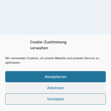
Cookie-Zustimmung
verwalten
Wir verwenden Cookies, um unsere Website und unseren Service zu
optimieren.
Akzeptieren
Ablehnen
© Soziale Verteidigung e.V. 2026
Vorlieben
Impressum
Cookie-Richtlinie (EU)