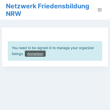
Zum
Netzwerk Friedensbildung
Inhalt
NRW
springen
You need to be signed in to manage your organizer
listings.
Anmelden